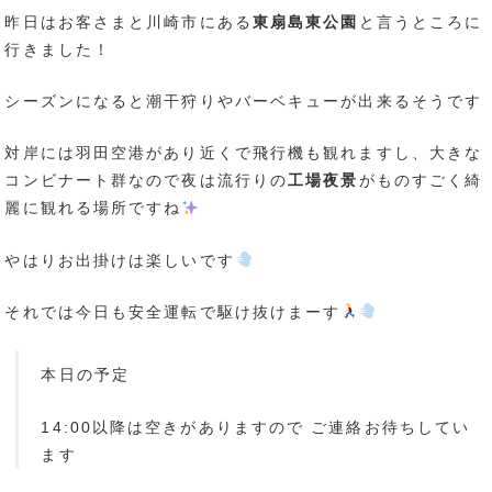
昨日はお客さまと川崎市にある
東扇島東公園
と言うところに
行きました！
シーズンになると潮干狩りやバーベキューが出来るそうです
対岸には羽田空港があり近くで飛行機も観れますし、大きな
コンビナート群なので夜は流行りの
工場夜景
がものすごく綺
麗に観れる場所ですね
やはりお出掛けは楽しいです
それでは今日も安全運転で駆け抜けまーす
本日の予定
14:00以降は空きがありますので ご連絡お待ちしてい
ます