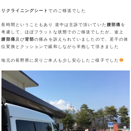
リクライニングシート
でのご移送でした
長時間ということもあり 道中は主訴で頂いていた
腰部痛
を
考慮して、ほぼフラットな状態でのご移送でしたが、途上
腰部痛
及び
背部
の痛みを訴えられていましたので、若干の体
位変換とクッションで緩和しながら辛抱して頂きました
地元の長野県に戻りご本人も少し安心したご様子でした